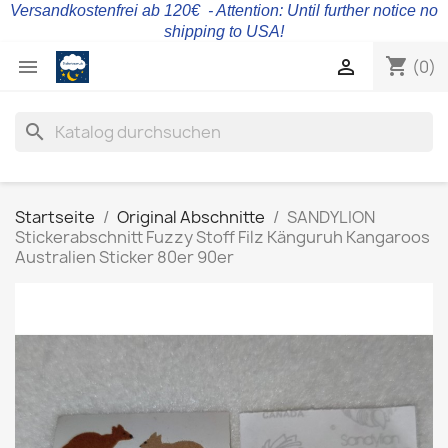
Versandkostenfrei ab 120€ - Attention: Until further notice no
shipping to USA!
shopping_cart


(0)
search
Startseite
Original Abschnitte
SANDYLION
Stickerabschnitt Fuzzy Stoff Filz Känguruh Kangaroos
Australien Sticker 80er 90er