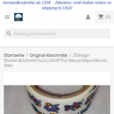
Versandkostenfrei ab 120€ - Attention: Until further notice no
shipping to USA!
shopping_cart


(0)
search
Startseite
Original Abschnitte
ZDesign
Stickerabschnitt Fuzzy Stoff Filz Mäuse Maus Mouse
90er