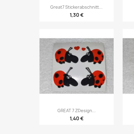
Great7 Stickerabschnitt...
1,30 €
GREAT 7 ZDesign...
1,40 €