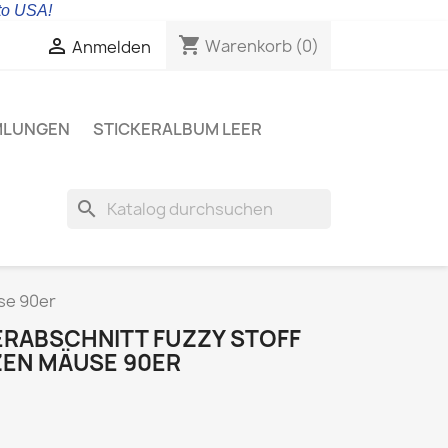
 to USA!
shopping_cart

Warenkorb
(0)
Anmelden
MLUNGEN
STICKERALBUM LEER
search
se 90er
ERABSCHNITT FUZZY STOFF
ZEN MÄUSE 90ER