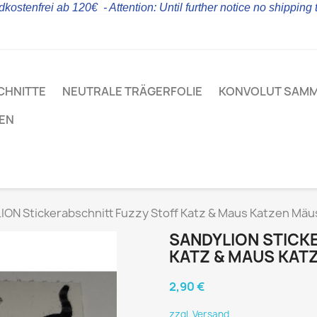
kostenfrei ab 120€ - Attention: Until further notice no shipping
CHNITTE
NEUTRALE TRÄGERFOLIE
KONVOLUT SAM
LEN
ON Stickerabschnitt Fuzzy Stoff Katz & Maus Katzen Mäu
SANDYLION STICK
KATZ & MAUS KAT
2,90 €
zzgl. Versand