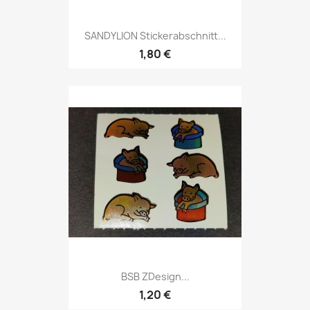
SANDYLION Stickerabschnitt...
1,80 €
BSB ZDesign...
1,20 €