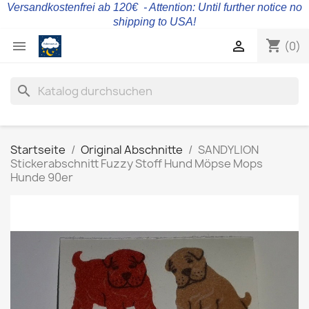
Versandkostenfrei ab 120€ - Attention: Until further notice no
shipping to USA!
shopping_cart


(0)
search
Startseite
Original Abschnitte
SANDYLION
Stickerabschnitt Fuzzy Stoff Hund Möpse Mops
Hunde 90er