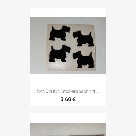
SANDYLION Stickerabschnitt...
3,60 €