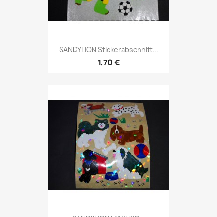
SANDYLION Stickerabschnitt...
1,70 €