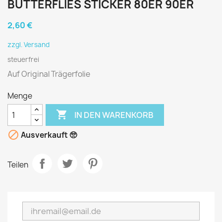
BUTTERFLIES STICKER 80ER 90ER
2,60 €
zzgl. Versand
steuerfrei
Auf Original Trägerfolie
Menge

IN DEN WARENKORB

Ausverkauft 🥺
Teilen