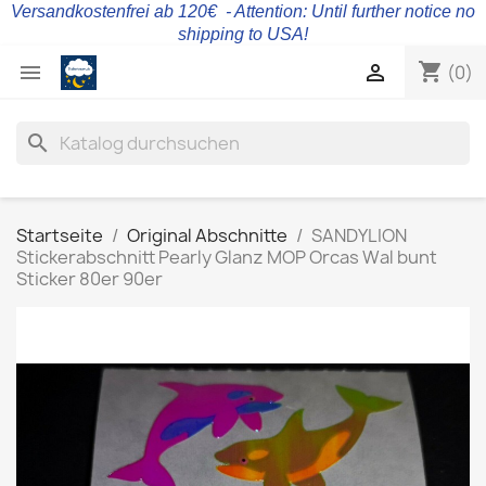
Versandkostenfrei ab 120€ - Attention: Until further notice no
shipping to USA!
shopping_cart


(0)
search
Startseite
Original Abschnitte
SANDYLION
Stickerabschnitt Pearly Glanz MOP Orcas Wal bunt
Sticker 80er 90er