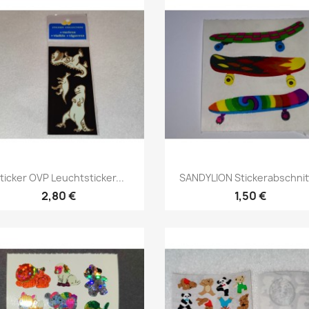
ticker OVP Leuchtsticker...
SANDYLION Stickerabschnitt
2,80 €
1,50 €