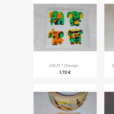
GREAT 7 ZDesign...
S
1,70 €