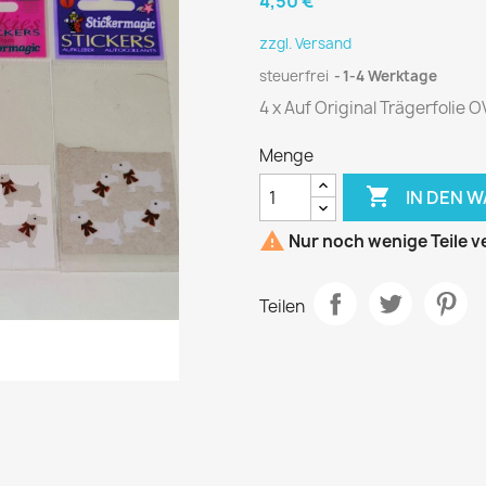
4,50 €
zzgl. Versand
steuerfrei
1-4 Werktage
4 x Auf Original Trägerfolie 
Menge

IN DEN 

Nur noch wenige Teile v
Teilen