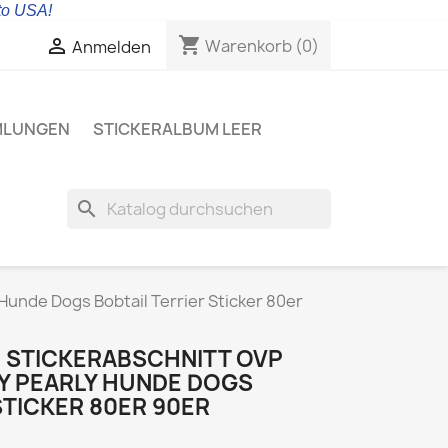
 to USA!
shopping_cart

Warenkorb
(0)
Anmelden
MLUNGEN
STICKERALBUM LEER
search
unde Dogs Bobtail Terrier Sticker 80er
C STICKERABSCHNITT OVP
Y PEARLY HUNDE DOGS
STICKER 80ER 90ER