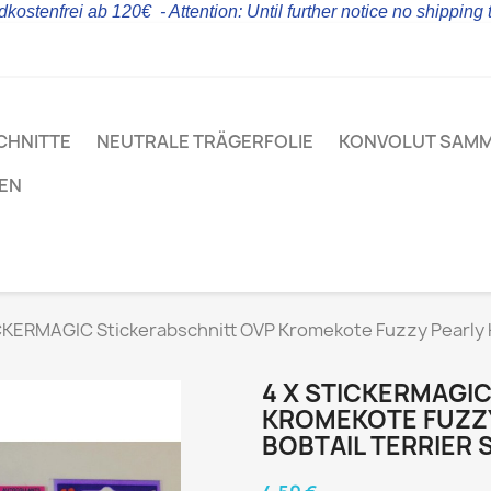
kostenfrei ab 120€ - Attention: Until further notice no shipping
CHNITTE
NEUTRALE TRÄGERFOLIE
KONVOLUT SAM
LEN
CKERMAGIC Stickerabschnitt OVP Kromekote Fuzzy Pearly H
4 X STICKERMAGI
KROMEKOTE FUZZ
BOBTAIL TERRIER 