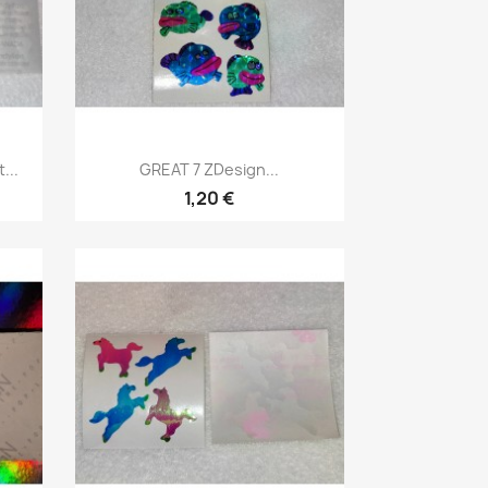
...
GREAT 7 ZDesign...
1,20 €