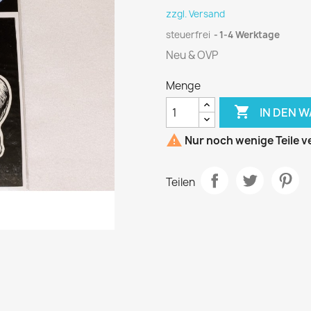
zzgl. Versand
steuerfrei
1-4 Werktage
Neu & OVP
Menge

IN DEN 

Nur noch wenige Teile v
Teilen