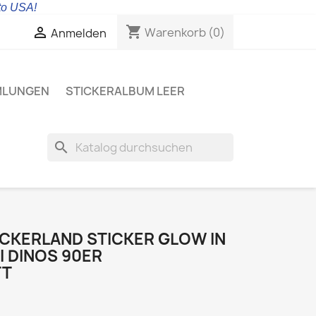
 to USA!
shopping_cart

Warenkorb
(0)
Anmelden
MLUNGEN
STICKERALBUM LEER
search
ICKERLAND STICKER GLOW IN
I DINOS 90ER
TT