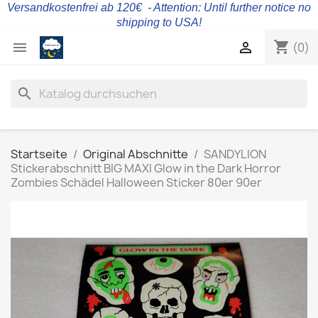
Versandkostenfrei ab 120€ - Attention: Until further notice no
shipping to USA!
shopping_cart


(0)
search
Startseite
Original Abschnitte
SANDYLION
Stickerabschnitt BIG MAXI Glow in the Dark Horror
Zombies Schädel Halloween Sticker 80er 90er