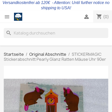
Versandkostenfrei ab 120€ - Attention: Until further notice no
shipping to USA!
shopping_cart


(0)
search
Startseite
Original Abschnitte
STICKERMAGIC
Stickerabschnitt Pearly Glanz Ratten Mäuse Uhr 90er