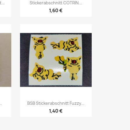
...
Stickerabschnitt COTRIN...
1,60 €
..
BSB Stickerabschnitt Fuzzy...
1,40 €