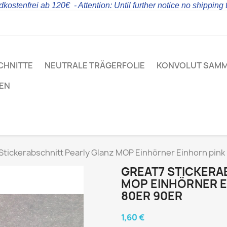
kostenfrei ab 120€ - Attention: Until further notice no shipping
CHNITTE
NEUTRALE TRÄGERFOLIE
KONVOLUT SAM
LEN
Stickerabschnitt Pearly Glanz MOP Einhörner Einhorn pink 
GREAT7 STICKERA
MOP EINHÖRNER E
80ER 90ER
1,60 €