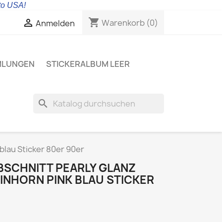
 to USA!
shopping_cart

Warenkorb
(0)
Anmelden
MLUNGEN
STICKERALBUM LEER
search
blau Sticker 80er 90er
BSCHNITT PEARLY GLANZ
INHORN PINK BLAU STICKER