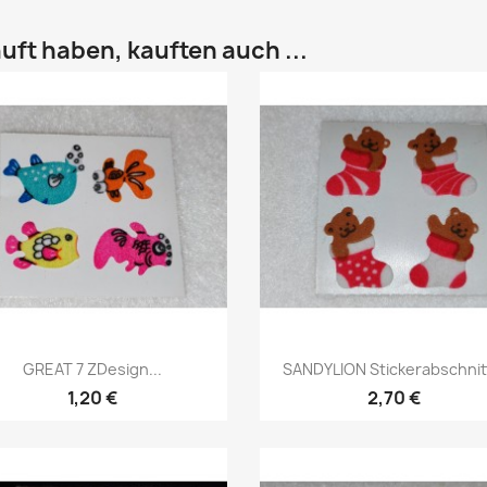
uft haben, kauften auch ...
GREAT 7 ZDesign...
SANDYLION Stickerabschnitt
1,20 €
2,70 €