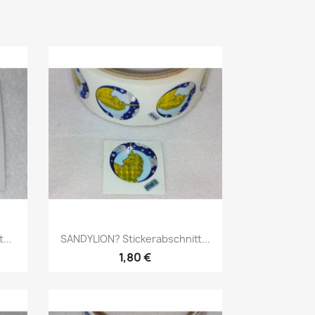
...
SANDYLION? Stickerabschnitt...
1,80 €