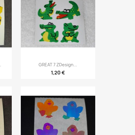
.
GREAT 7 ZDesign...
1,20 €