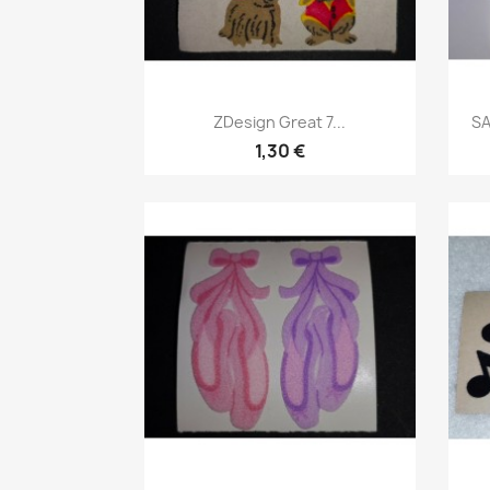
ZDesign Great 7...
SA
1,30 €