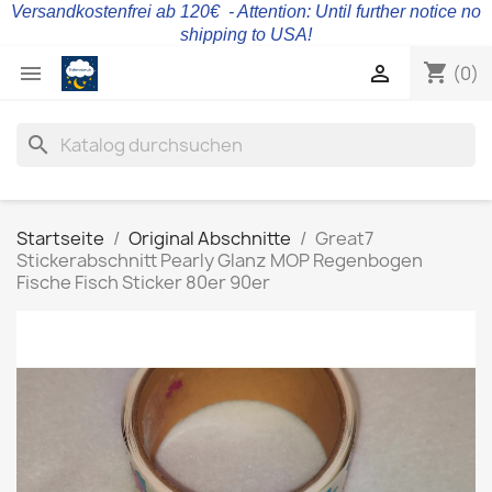
Versandkostenfrei ab 120€ - Attention: Until further notice no
shipping to USA!
shopping_cart


(0)
search
Startseite
Original Abschnitte
Great7
Stickerabschnitt Pearly Glanz MOP Regenbogen
Fische Fisch Sticker 80er 90er