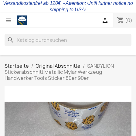
Versandkostenfrei ab 120€ - Attention: Until further notice no
shipping to USA!
shopping_cart


(0)
search
Startseite
Original Abschnitte
SANDYLION
Stickerabschnitt Metallic Mylar Werkzeug
Handwerker Tools Sticker 80er 90er