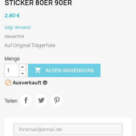
STICKER 80ER 90ER
2,80 €
zzgl. Versand
steuerfrei
Auf Original Trägerfolie
Menge

IN DEN WARENKORB

Ausverkauft 🥺
Teilen