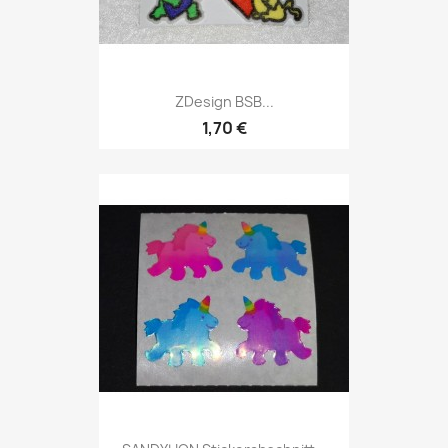
ZDesign BSB...
1,70 €