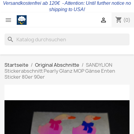
Versandkostenfrei ab 120€ - Attention: Until further notice no
shipping to USA!
shopping_cart


(0)
search
Startseite
Original Abschnitte
SANDYLION
Stickerabschnitt Pearly Glanz MOP Gänse Enten
Sticker 80er 90er