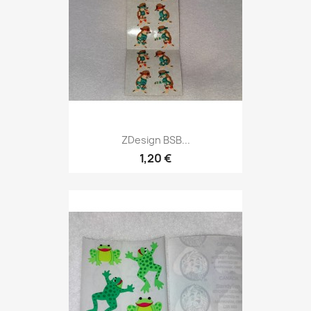
ZDesign BSB...
1,20 €