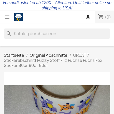
Versandkostenfrei ab 120€ - Attention: Until further notice no
shipping to USA!
shopping_cart


(0)
search
Startseite
Original Abschnitte
GREAT 7
Stickerabschnitt Fuzzy Stoff Filz Füchse Fuchs Fox
Sticker 80er 90er 90er