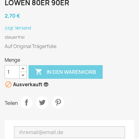
LÖWEN 80ER 90ER
2,70 €
zzgl. Versand
steuerfrei
Auf Original Trägerfolie
Menge

IN DEN WARENKORB

Ausverkauft 🥺
Teilen