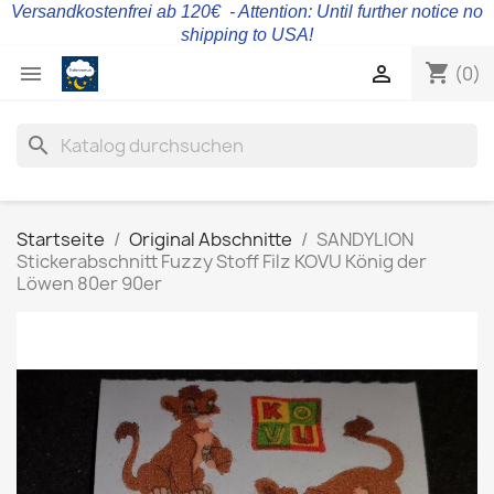
Versandkostenfrei ab 120€ - Attention: Until further notice no
shipping to USA!
shopping_cart


(0)
search
Startseite
Original Abschnitte
SANDYLION
Stickerabschnitt Fuzzy Stoff Filz KOVU König der
Löwen 80er 90er