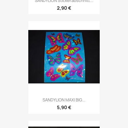
SANDYLION Stickerabschnitt...
2,90 €
SANDYLION MAXI BIG...
5,90 €