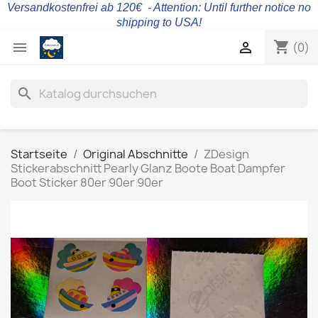
Versandkostenfrei ab 120€ - Attention: Until further notice no
shipping to USA!
shopping_cart


(0)
search
Startseite
Original Abschnitte
ZDesign
Stickerabschnitt Pearly Glanz Boote Boat Dampfer
Boot Sticker 80er 90er 90er