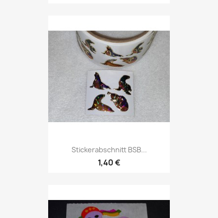
Stickerabschnitt BSB...
1,40 €