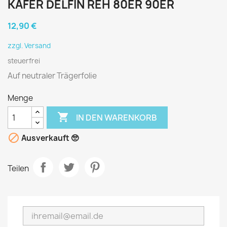
KÄFER DELFIN REH 80ER 90ER
12,90 €
zzgl. Versand
steuerfrei
Auf neutraler Trägerfolie
Menge

IN DEN WARENKORB

Ausverkauft 🥺
Teilen