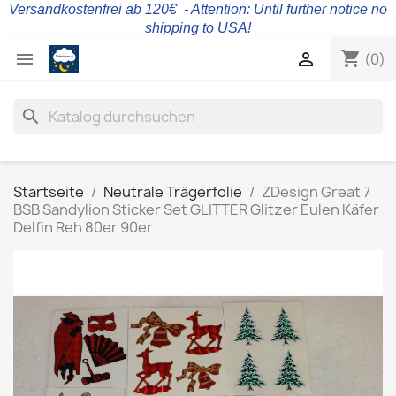
Versandkostenfrei ab 120€ - Attention: Until further notice no
shipping to USA!
shopping_cart


(0)
search
Startseite
Neutrale Trägerfolie
ZDesign Great 7
BSB Sandylion Sticker Set GLITTER Glitzer Eulen Käfer
Delfin Reh 80er 90er