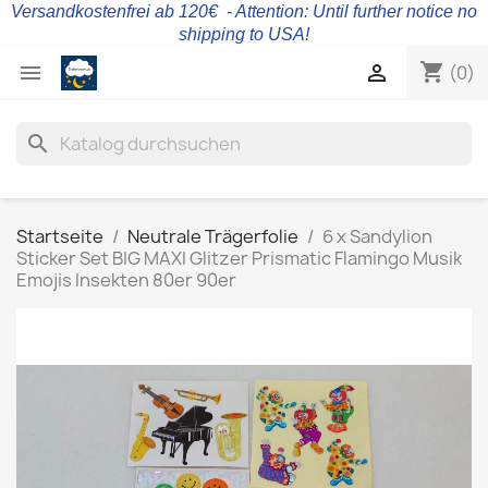
Versandkostenfrei ab 120€ - Attention: Until further notice no
shipping to USA!
shopping_cart


(0)
search
Startseite
Neutrale Trägerfolie
6 x Sandylion
Sticker Set BIG MAXI Glitzer Prismatic Flamingo Musik
Emojis Insekten 80er 90er