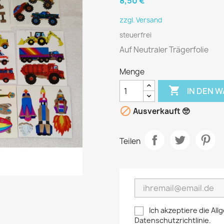
8,50 €
zzgl. Versand
steuerfrei
Auf Neutraler Trägerfolie
Menge

IN DEN 

Ausverkauft 🥺
Teilen
Ich akzeptiere die A
Datenschutzrichtlinie.