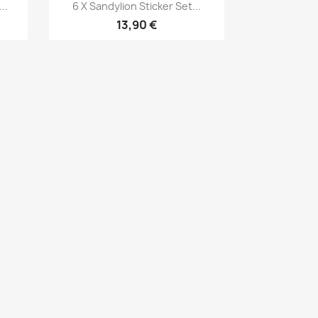
..
6 X Sandylion Sticker Set...
13,90 €