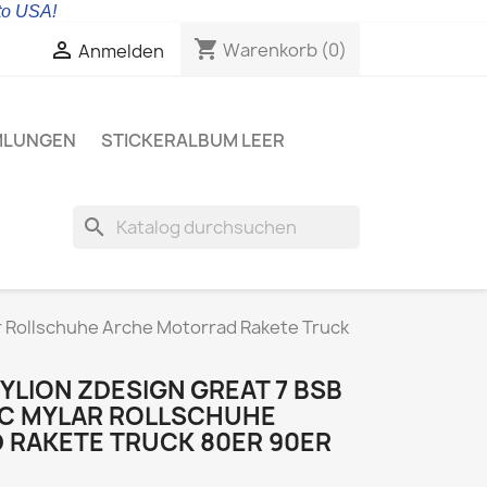
 to USA!
shopping_cart

Warenkorb
(0)
Anmelden
MLUNGEN
STICKERALBUM LEER
search
ar Rollschuhe Arche Motorrad Rakete Truck
YLION ZDESIGN GREAT 7 BSB
IC MYLAR ROLLSCHUHE
RAKETE TRUCK 80ER 90ER