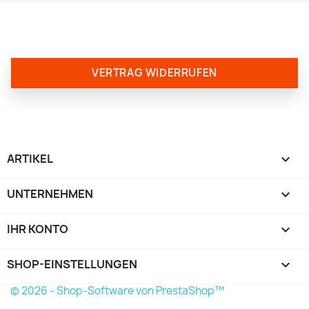
VERTRAG WIDERRUFEN
ARTIKEL

UNTERNEHMEN

IHR KONTO

SHOP-EINSTELLUNGEN
keyboard_arrow_down
© 2026 - Shop-Software von PrestaShop™