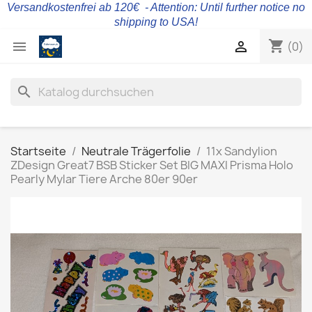
Versandkostenfrei ab 120€ - Attention: Until further notice no
shipping to USA!
shopping_cart


(0)
search
Startseite
Neutrale Trägerfolie
11x Sandylion
ZDesign Great7 BSB Sticker Set BIG MAXI Prisma Holo
Pearly Mylar Tiere Arche 80er 90er