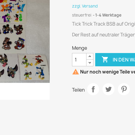
zzgl. Versand
steuerfrei
1-4 Werktage
Tick Trick Track BSB auf Origi
Der Rest auf neutraler Träger
Menge

IN DEN 

Nur noch wenige Teile v
Teilen