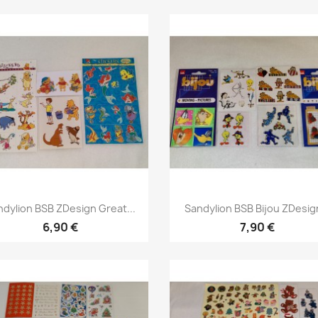
ndylion BSB ZDesign Great...
Sandylion BSB Bijou ZDesign
6,90 €
7,90 €