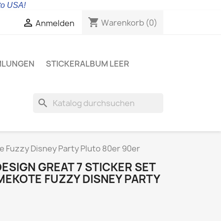
 to USA!
shopping_cart

Warenkorb
(0)
Anmelden
MLUNGEN
STICKERALBUM LEER
search
e Fuzzy Disney Party Pluto 80er 90er
ESIGN GREAT 7 STICKER SET
MEKOTE FUZZY DISNEY PARTY