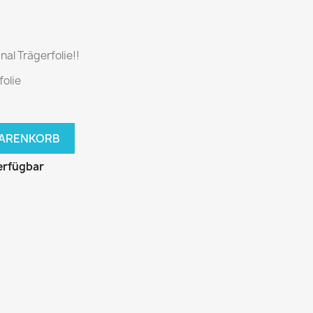
nal Trägerfolie!!
folie
WARENKORB
erfügbar