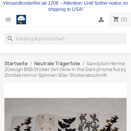
Versandkostenfrei ab 120€ - Attention: Until further notice no
shipping to USA!
shopping_cart


(0)
search
Startseite
Neutrale Trägerfolie
Sandylion Herma
ZDesign BSB Sticker Set Glow in the Dark prisma fuzzy
Zombie Horror Spinnen 90er Stickerabschnitt