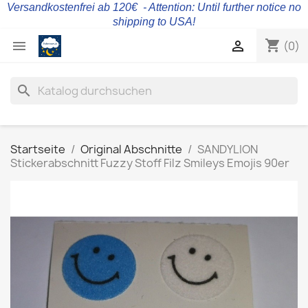
Versandkostenfrei ab 120€ - Attention: Until further notice no
shipping to USA!
shopping_cart


(0)
search
Startseite
Original Abschnitte
SANDYLION
Stickerabschnitt Fuzzy Stoff Filz Smileys Emojis 90er