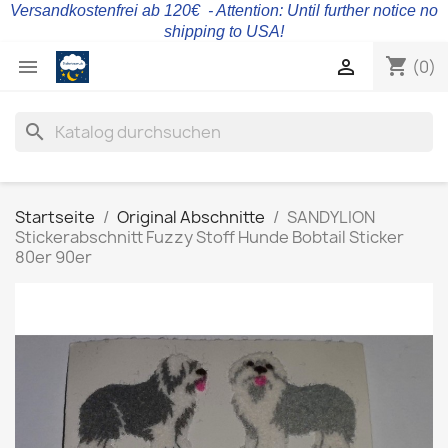
Versandkostenfrei ab 120€ - Attention: Until further notice no
shipping to USA!
shopping_cart


(0)
search
Startseite
Original Abschnitte
SANDYLION
Stickerabschnitt Fuzzy Stoff Hunde Bobtail Sticker
80er 90er