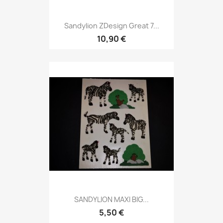
Sandylion ZDesign Great 7...
10,90 €
SANDYLION MAXI BIG...
5,50 €