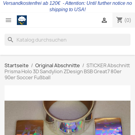
Versandkostenfrei ab 120€ - Attention: Until further notice no
shipping to USA!
shopping_cart


(0)
search
Startseite
Original Abschnitte
STICKER Abschnitt
Prisma Holo 3D Sandylion ZDesign BSB Great7 80er
90er Soccer Fußball