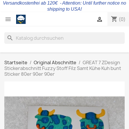
Versandkostenfrei ab 120€ - Attention: Until further notice no
shipping to USA!
shopping_cart


(0)
search
Startseite
Original Abschnitte
GREAT 7 ZDesign
Stickerabschnitt Fuzzy Stoff Filz Samt Kühe Kuh bunt
Sticker 80er 90er 90er