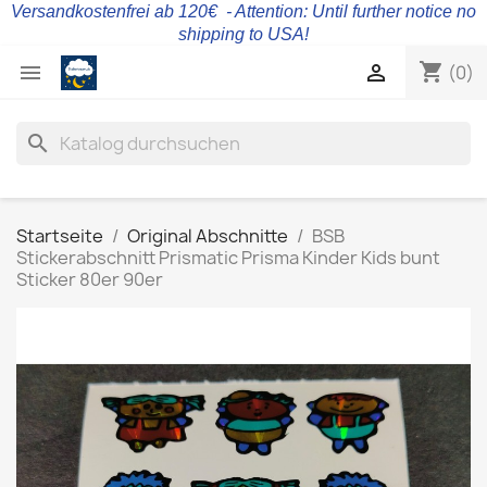
Versandkostenfrei ab 120€ - Attention: Until further notice no
shipping to USA!
shopping_cart


(0)
search
Startseite
Original Abschnitte
BSB
Stickerabschnitt Prismatic Prisma Kinder Kids bunt
Sticker 80er 90er