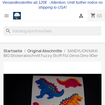
Versandkostenfrei ab 120€ - Attention: Until further notice no
shipping to USA!
shopping_cart


(0)
search
Startseite
Original Abschnitte
SANDYLION MAXI
BIG Stickerabschnitt Fuzzy Stoff Filz Dinos Dino 90er