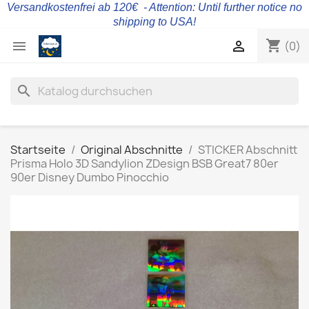
Versandkostenfrei ab 120€ - Attention: Until further notice no
shipping to USA!
shopping_cart


(0)
search
Startseite
Original Abschnitte
STICKER Abschnitt
Prisma Holo 3D Sandylion ZDesign BSB Great7 80er
90er Disney Dumbo Pinocchio