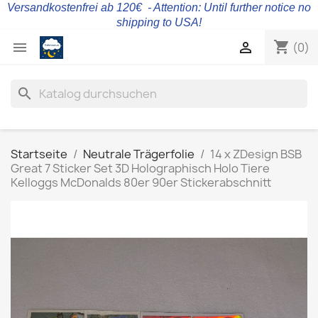
Versandkostenfrei ab 120€ - Attention: Until further notice no
shipping to USA!
shopping_cart


(0)
search
Startseite
Neutrale Trägerfolie
14 x ZDesign BSB
Great 7 Sticker Set 3D Holographisch Holo Tiere
Kelloggs McDonalds 80er 90er Stickerabschnitt