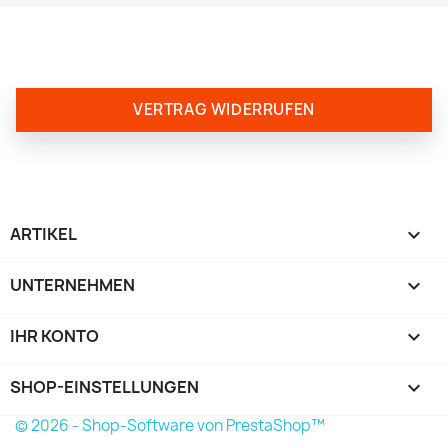
VERTRAG WIDERRUFEN
ARTIKEL

UNTERNEHMEN

IHR KONTO

SHOP-EINSTELLUNGEN
keyboard_arrow_down
© 2026 - Shop-Software von PrestaShop™