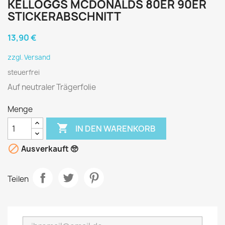
KELLOGGS MCDONALDS 80ER 90ER
STICKERABSCHNITT
13,90 €
zzgl. Versand
steuerfrei
Auf neutraler Trägerfolie
Menge

IN DEN WARENKORB

Ausverkauft 🥺
Teilen