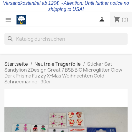
Versandkostenfrei ab 120€ - Attention: Until further notice no
shipping to USA!
shopping_cart


(0)
search
Startseite
Neutrale Trägerfolie
Sticker Set
Sandylion ZDesign Great 7 BSB BIG Microglitter Glow
Dark Prisma Fuzzy X-Mas Weihnachten Gold
Schneemänner 90er