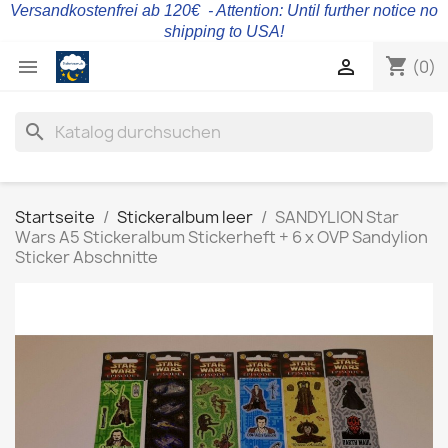
Versandkostenfrei ab 120€ - Attention: Until further notice no
shipping to USA!
shopping_cart


(0)
search
Startseite
Stickeralbum leer
SANDYLION Star
Wars A5 Stickeralbum Stickerheft + 6 x OVP Sandylion
Sticker Abschnitte