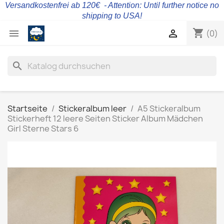
Versandkostenfrei ab 120€ - Attention: Until further notice no
shipping to USA!
shopping_cart


(0)
search
Startseite
Stickeralbum leer
A5 Stickeralbum
Stickerheft 12 leere Seiten Sticker Album Mädchen
Girl Sterne Stars 6