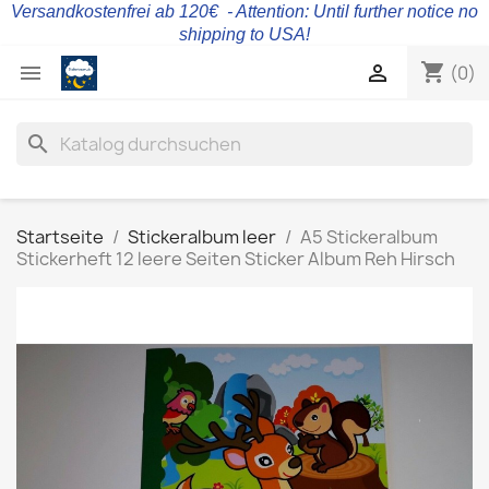
Versandkostenfrei ab 120€ - Attention: Until further notice no
shipping to USA!
shopping_cart


(0)
search
Startseite
Stickeralbum leer
A5 Stickeralbum
Stickerheft 12 leere Seiten Sticker Album Reh Hirsch