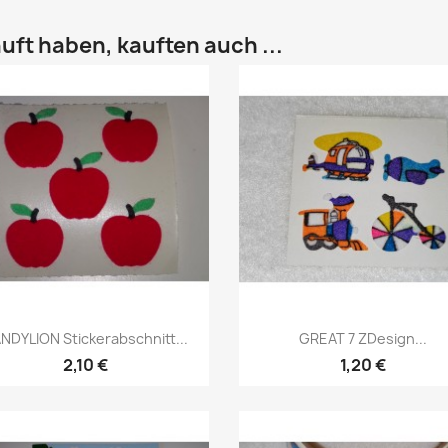
uft haben, kauften auch ...
NDYLION Stickerabschnitt...
GREAT 7 ZDesign...
2,10 €
1,20 €