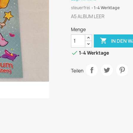
steuerfrei
1-4 Werktage
A5 ALBUM LEER
Menge

IN DEN 

1-4 Werktage
Teilen