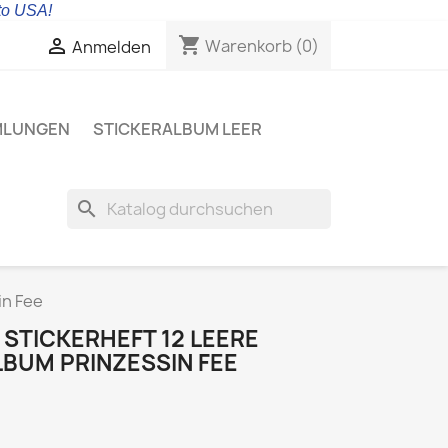
 to USA!
shopping_cart

Warenkorb
(0)
Anmelden
MLUNGEN
STICKERALBUM LEER
search
in Fee
STICKERHEFT 12 LEERE
LBUM PRINZESSIN FEE