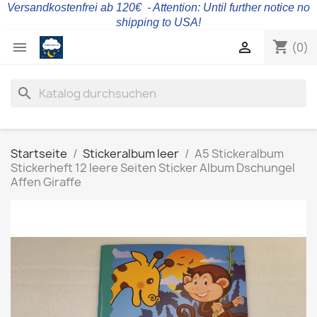
Versandkostenfrei ab 120€ - Attention: Until further notice no
shipping to USA!
shopping_cart


(0)
search
Startseite
Stickeralbum leer
A5 Stickeralbum
Stickerheft 12 leere Seiten Sticker Album Dschungel
Affen Giraffe