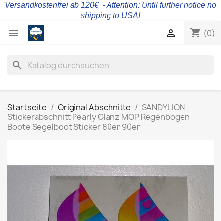
Versandkostenfrei ab 120€ - Attention: Until further notice no
shipping to USA!
shopping_cart


(0)
search
Startseite
Original Abschnitte
SANDYLION
Stickerabschnitt Pearly Glanz MOP Regenbogen
Boote Segelboot Sticker 80er 90er