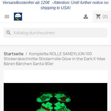
Versandkostenfrei ab 120€ - Attention: Until further notice no
shipping to USA!
shopping_cart


(0)
search
Startseite
Komplette ROLLE SANDYLION 100
Stickerabschnitte Stickerrolle Glow in the Dark X-Mas
Bären Bärchen Santa 90er