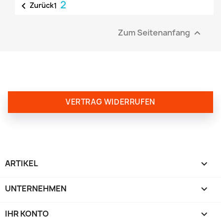
2

Zurück
1
Zum Seitenanfang

VERTRAG WIDERRUFEN
ARTIKEL

UNTERNEHMEN

IHR KONTO
