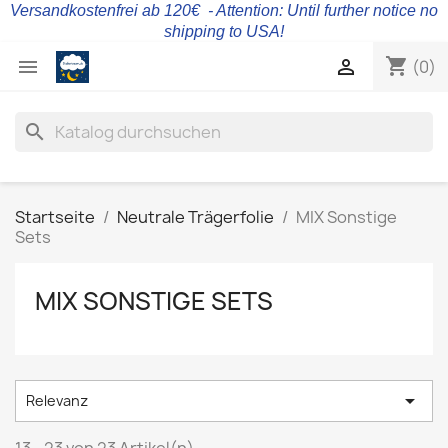
Versandkostenfrei ab 120€ - Attention: Until further notice no
shipping to USA!
shopping_cart


(0)
search
Startseite
Neutrale Trägerfolie
MIX Sonstige
Sets
MIX SONSTIGE SETS

Relevanz