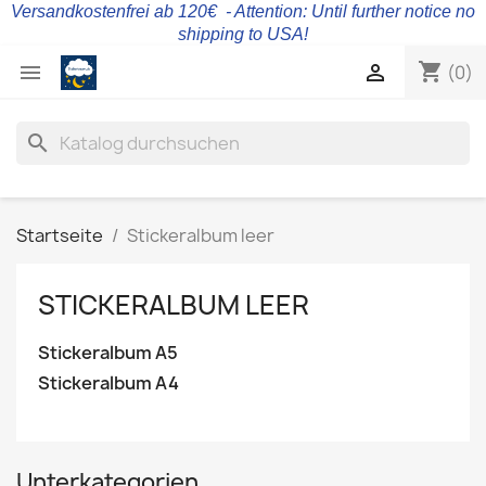
Versandkostenfrei ab 120€ - Attention: Until further notice no
shipping to USA!
shopping_cart


(0)
search
Startseite
Stickeralbum leer
STICKERALBUM LEER
Stickeralbum A5
Stickeralbum A4
Unterkategorien