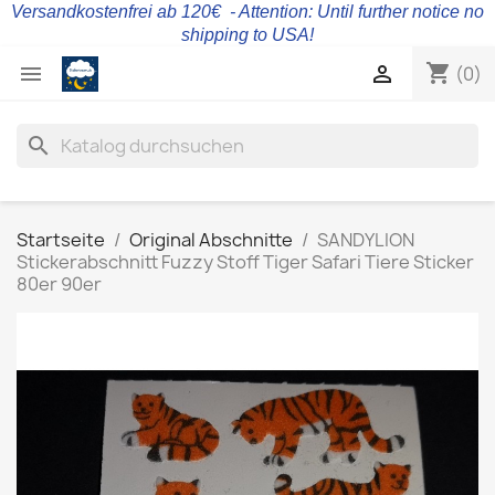
Versandkostenfrei ab 120€ - Attention: Until further notice no
shipping to USA!
shopping_cart


(0)
search
Startseite
Original Abschnitte
SANDYLION
Stickerabschnitt Fuzzy Stoff Tiger Safari Tiere Sticker
80er 90er