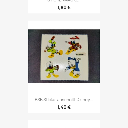
1,80 €
BSB Stickerabschnitt Disney...
1,40 €