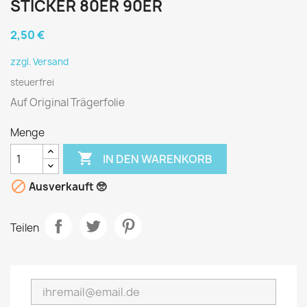
STICKER 80ER 90ER
2,50 €
zzgl. Versand
steuerfrei
Auf Original Trägerfolie
Menge

IN DEN WARENKORB

Ausverkauft 🥺
Teilen