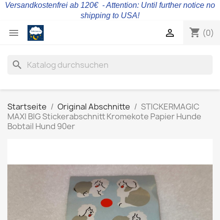
Versandkostenfrei ab 120€ - Attention: Until further notice no
shipping to USA!
shopping_cart


(0)
search
Startseite
Original Abschnitte
STICKERMAGIC
MAXI BIG Stickerabschnitt Kromekote Papier Hunde
Bobtail Hund 90er